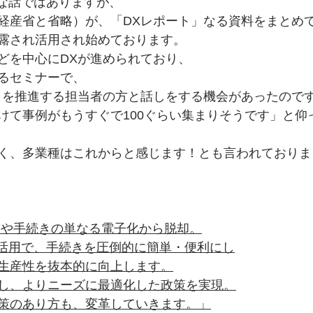
名な話ではありますが、
経産省と省略）が、「DXレポート」なる資料をまとめ
露され活用され始めております。
どを中心にDXが進められており、
るセミナーで、
トを推進する担当者の方と話しをする機会があったので
けて事例がもうすぐで100ぐらい集まりそうです」と仰
く、多業種はこれからと感じます！とも言われておりま
、
書や手続きの単なる電子化から脱却。
底活用で、手続きを圧倒的に簡単・便利にし
生産性を抜本的に向上します。
し、よりニーズに最適化した政策を実現。
策のあり方も、変革していきます。」