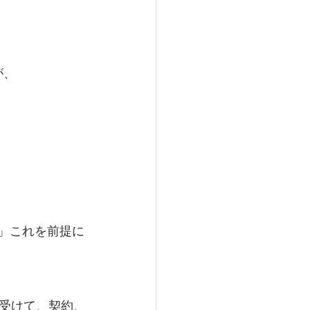
が、
」これを前提に
受けて、契約、