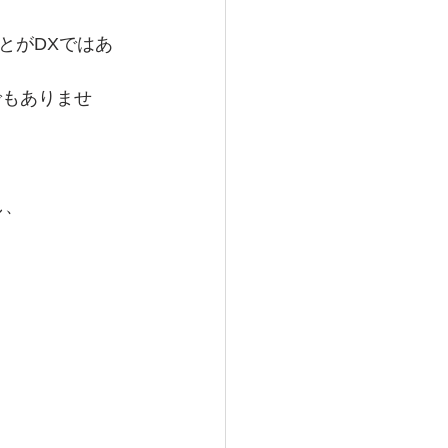
とがDXではあ
でもありませ
し、