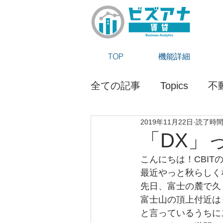
TOP
機能詳細
全ての記事
Topics
不
2019年11月22日
読了時間:
ビズアナ賃貸ブログ
「DX」
こんにちは！CBIT
最近やっと秋らしく
先日、富士の麓で久
富士山の頂上付近は
と言っているうちに