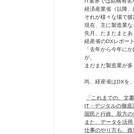
IT業界では結構有
経済産業省（以降、
それが様々な場で披
現在、主に製造業な
先月、たまたまとあ
経産省のDXレポー
「去年から今年にか
が、
まだまだ製造業が多
尚、経産省はDXを
「これまでの、文
IT・デジタルの徹
国民と行政、双方の
また、データを活用
仕事のやり方も、政